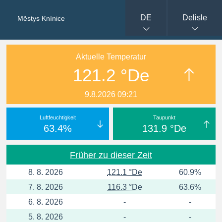
DE
Delisle
Městys Knínice
Aktuelle Temperatur
121.2 °De
9.8.2026 09:21
Luftfeuchtigkeit
Taupunkt
63.4%
131.9 °De
Früher zu dieser Zeit
8. 8. 2026
121.1 °De
60.9%
7. 8. 2026
116.3 °De
63.6%
6. 8. 2026
-
-
5. 8. 2026
-
-